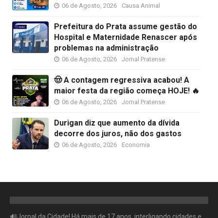
06 de Agosto, 2026
Causa Animal
Prefeitura do Prata assume gestão do
Hospital e Maternidade Renascer após
problemas na administração
06 de Agosto, 2026
Jornal Pratense
🤠 A contagem regressiva acabou! A
maior festa da região começa HOJE! 🔥
06 de Agosto, 2026
Jornal Pratense
Durigan diz que aumento da dívida
decorre dos juros, não dos gastos
06 de Agosto, 2026
Economia
🔊Jornal da Cidade! Há mais de 17 anos, interligando cidades e