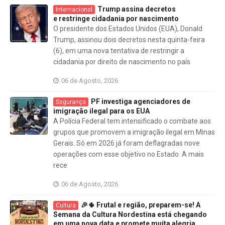
Trump assina decretos
Internacional
e restringe cidadania por nascimento
O presidente dos Estados Unidos (EUA), Donald
Trump, assinou dois decretos nesta quinta-feira
(6), em uma nova tentativa de restringir a
cidadania por direito de nascimento no país
06 de Agosto, 2026
PF investiga agenciadores de
Segurança
imigração ilegal para os EUA
A Polícia Federal tem intensificado o combate aos
grupos que promovem a imigração ilegal em Minas
Gerais. Só em 2026 já foram deflagradas nove
operações com esse objetivo no Estado. A mais
rece
06 de Agosto, 2026
🎉🌵 Frutal e região, preparem-se! A
Cultura
Semana da Cultura Nordestina está chegando
em uma nova data e promete muita alegria,