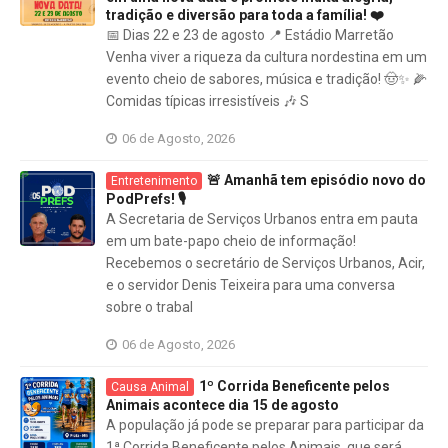
tradição e diversão para toda a família! ❤️
📅 Dias 22 e 23 de agosto 📍 Estádio Marretão
Venha viver a riqueza da cultura nordestina em um
evento cheio de sabores, música e tradição! 🤠✨ 🌽
Comidas típicas irresistíveis 🎶 S
06 de Agosto, 2026
🚨 Amanhã tem episódio novo do
Entretenimento
PodPrefs! 🎙️
A Secretaria de Serviços Urbanos entra em pauta
em um bate-papo cheio de informação!
Recebemos o secretário de Serviços Urbanos, Acir,
e o servidor Denis Teixeira para uma conversa
sobre o trabal
06 de Agosto, 2026
1º Corrida Beneficente pelos
Causa Animal
Animais acontece dia 15 de agosto
A população já pode se preparar para participar da
1ª Corrida Beneficente pelos Animais, que será