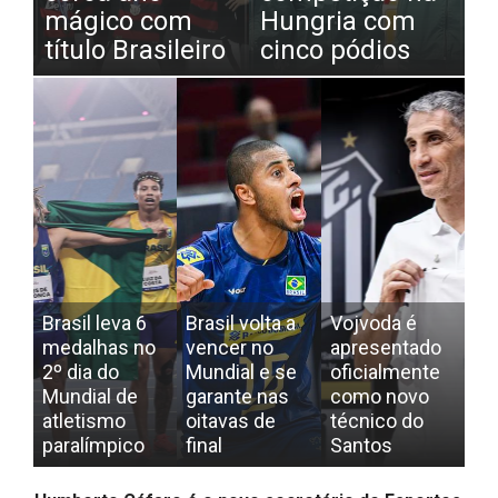
mágico com
Hungria com
título Brasileiro
cinco pódios
Brasil leva 6
Brasil volta a
Vojvoda é
medalhas no
vencer no
apresentado
2º dia do
Mundial e se
oficialmente
Mundial de
garante nas
como novo
atletismo
oitavas de
técnico do
paralímpico
final
Santos