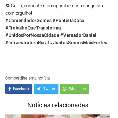
🔁 Curta, comente e compartilhe essa conquista
com orgulho!
#ComendadorGomes #PonteDaDoca
#TrabalhoQueTransforma
#UnidosPorNossaCidade #VereadorDaniel
#InfraestruturaRural #JuntosSomosMaisFortes
Compartilhe esta notícia:
Facebook
Twitter
Whatsapp
Notícias relacionadas