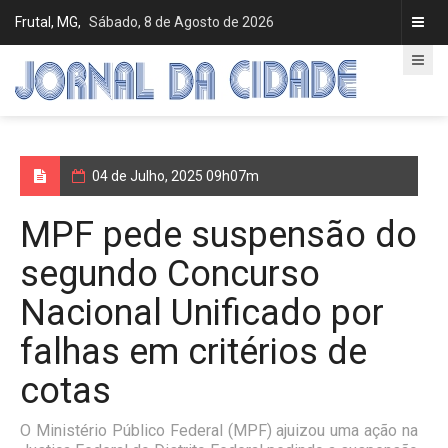
Frutal, MG,
Sábado, 8 de Agosto de 2026
04 de Julho, 2025 09h07m
MPF pede suspensão do
segundo Concurso
Nacional Unificado por
falhas em critérios de
cotas
O Ministério Público Federal (MPF) ajuizou uma ação na