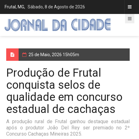
Frutal, MG,
Sábado, 8 de Agosto de 2026
25 de Maio, 2026 15h05m
Produção de Frutal
conquista selos de
qualidade em concurso
estadual de cachaças
A produção rural de Frutal ganhou destaque estadual
após o produtor João Del Rey ser premiado no 2º
Concurso Cachaças Mineiras 2025.