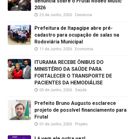
denúncia sobre o Frutal Rodeo Music
2026
25 de Junho, 2026
Denúncia
Prefeitura de Itapagipe abre pré-
cadastro para ocupação de salas na
Rodoviária Municipal
11 de Junho, 2026
Economia
ITURAMA RECEBE ÔNIBUS DO
MINISTÉRIO DA SAÚDE PARA
FORTALECER O TRANSPORTE DE
PACIENTES DA HEMODIÁLISE
05 de Junho, 2026
Saúde
Prefeito Bruno Augusto esclarece
projeto de possível financiamento para
Frutal
01 de Junho, 2026
Projeto
Lá vem ele outra vez!