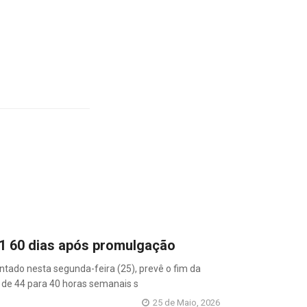
x1 60 dias após promulgação
entado nesta segunda-feira (25), prevê o fim da
a de 44 para 40 horas semanais s
25 de Maio, 2026