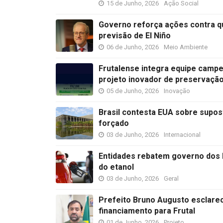
15 de Junho, 2026
Ação Social
Governo reforça ações contra q
previsão de El Niño
06 de Junho, 2026
Meio Ambiente
Frutalense integra equipe camp
projeto inovador de preservaçã
05 de Junho, 2026
Inovação
Brasil contesta EUA sobre supost
forçado
03 de Junho, 2026
Internacional
Entidades rebatem governo dos EU
do etanol
03 de Junho, 2026
Geral
Prefeito Bruno Augusto esclarec
financiamento para Frutal
01 de Junho, 2026
Projeto