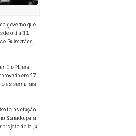
i do governo que
sde o dia 30.
José Guimarães,
r. E o PL era
 aprovada em 27
 horas semanais
texto, a votação
 no Senado, para
rojeto de lei, aí