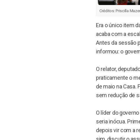
Créditos:
Priscilla Maze
Era o único item d
acaba com a escala
Antes da sessão p
informou: o govern
O relator, deputad
praticamente o me
de maio na Casa. 
sem redução de sa
O líder do governo
seria inócua. Prim
depois vir com a r
sim, discutir o as