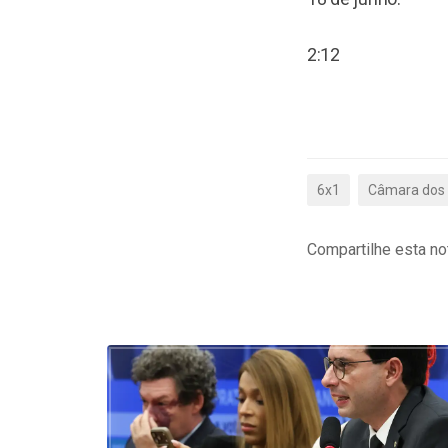
2:12
6x1
Câmara dos
Compartilhe esta not