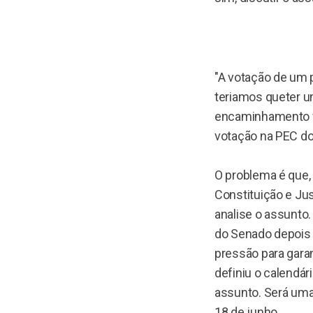
"A votação de um 
teriamos queter u
encaminhamento fo
votação na PEC do 
O problema é que,
Constituição e Jus
analise o assunto.
do Senado depois d
pressão para garan
definiu o calendá
assunto. Será uma 
18 de junho.