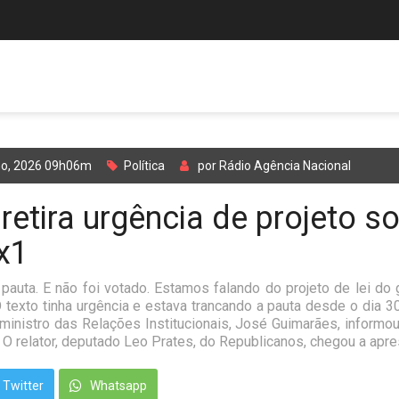
ho, 2026 09h06m
Política
por Rádio Agência Nacional
retira urgência de projeto s
x1
 pauta. E não foi votado. Estamos falando do projeto de lei d
 texto tinha urgência e estava trancando a pauta desde o dia 
 ministro das Relações Institucionais, José Guimarães, informo
. O relator, deputado Leo Prates, do Republicanos, chegou a apre
Twitter
Whatsapp