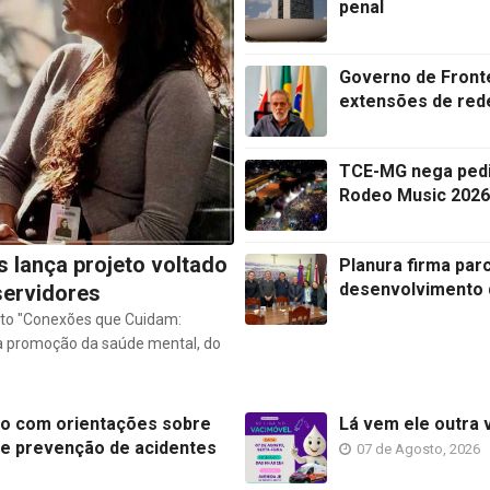
penal
Governo de Fronte
extensões de rede
TCE-MG nega pedid
Rodeo Music 2026
 lança projeto voltado
Planura firma par
desenvolvimento d
servidores
jeto "Conexões que Cuidam:
a à promoção da saúde mental, do
ro com orientações sobre
Lá vem ele outra 
 e prevenção de acidentes
07 de Agosto, 2026