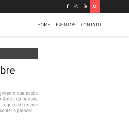
HOME
EVENTOS
CONTATO
obre
o governo que acaba
30. Antes da sessão
u: o governo estava
sentar o parecer