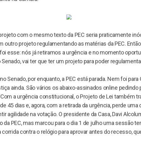
projeto com o mesmo texto da PEC seria praticamente in
m outro projeto regulamentando as matérias da PEC. Então
i esse: nós já retiramos a urgência e no momento oportu
Senado, vai ter que ter um projeto para poder regulamentar
 no Senado, por enquanto, a PEC está parada. Nem foi par
tiça ainda. São vários os abaixo-assinados online pedindo
 Com a urgência constitucional, o Projeto de Lei também tr
e 45 dias e, agora, com a retirada da urgência, perde uma
tir agilidade na votação. O presidente da Casa, Davi Alcolu
rio da PEC, mas marcou para o dia 1 de julho uma sessão te
corrida contra o relógio para aprovar antes do recesso, q