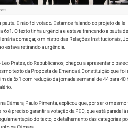
notti
a pauta. E não foi votado. Estamos falando do projeto de le
 6x1. O texto tinha urgência e estava trancando a pauta de
lenária começar, o ministro das Relações Institucionais, 
o estava retirando a urgência.
o Leo Prates, do Republicanos, chegou a apresentar o parece
smo texto da Proposta de Emenda à Constituição que foi
Fim da 6x1 com redução da jornada semanal de 44 para 40
lário.
 na Câmara, Paulo Pimenta, explicou que, por ser o mesmo 
eiro é preciso garantir a votação da PEC, que está parada lá
egulamentação do texto, o detalhamento das categorias por p
sunto na Câmara.