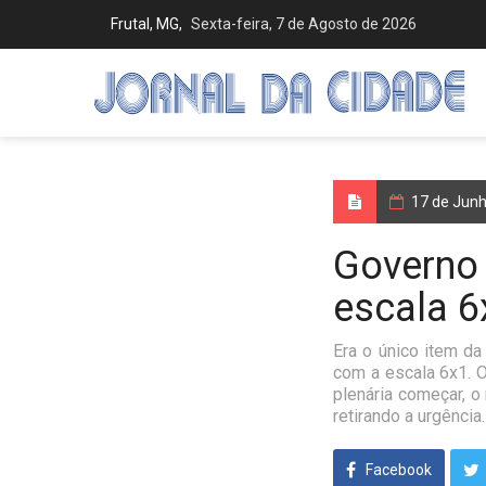
Frutal, MG,
Sexta-feira, 7 de Agosto de 2026
17 de Jun
Governo 
escala 6
Era o único item da
com a escala 6x1. O
plenária começar, o
retirando a urgência
Facebook