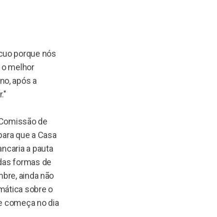
ócuo porque nós
 o melhor
no, após a
."
a Comissão de
 para que a Casa
ancaria a pauta
 das formas de
mbre, ainda não
mática sobre o
ue começa no dia