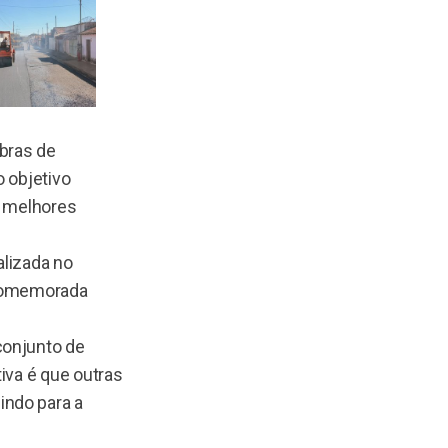
obras de
 objetivo
e melhores
alizada no
 comemorada
conjunto de
iva é que outras
indo para a