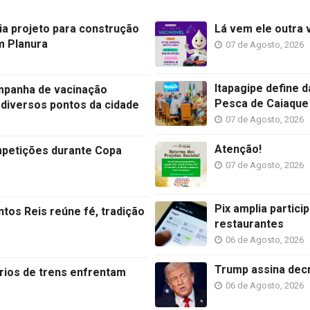
ia projeto para construção
Lá vem ele outra 
m Planura
07 de Agosto, 2026
Itapagipe define 
ampanha de vacinação
Pesca de Caiaque
diversos pontos da cidade
07 de Agosto, 2026
Atenção!
mpetições durante Copa
07 de Agosto, 2026
Pix amplia partic
tos Reis reúne fé, tradição
restaurantes
06 de Agosto, 2026
Trump assina decr
rios de trens enfrentam
06 de Agosto, 2026