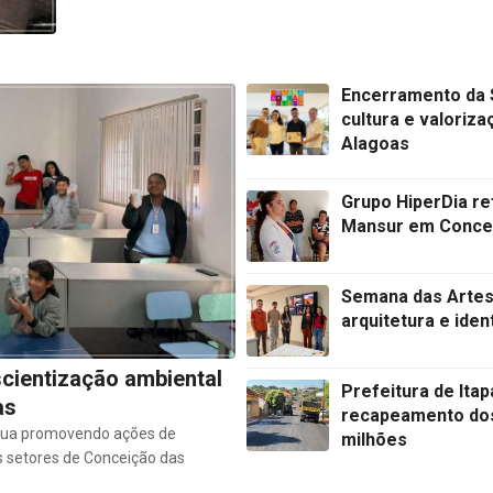
Encerramento da 
cultura e valoriz
Alagoas
Grupo HiperDia r
Mansur em Concei
Semana das Artes
arquitetura e ide
cientização ambiental
Prefeitura de Ita
as
recapeamento dos
nua promovendo ações de
milhões
 setores de Conceição das