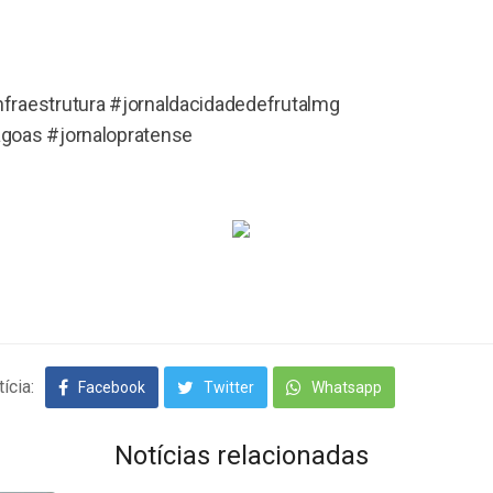
fraestrutura #jornaldacidadedefrutalmg
goas #jornalopratense
ícia:
Facebook
Twitter
Whatsapp
Notícias relacionadas