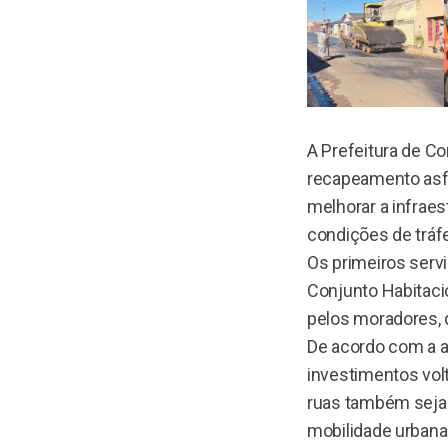
A Prefeitura de Co
recapeamento asfá
melhorar a infrae
condições de tráf
Os primeiros serv
Conjunto Habitaci
pelos moradores, 
De acordo com a a
investimentos volt
ruas também sejam
mobilidade urbana 