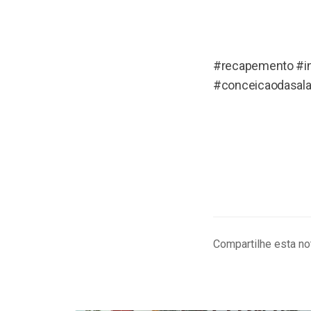
#recapemento #in
#conceicaodasala
Compartilhe esta not