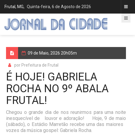
Frutal, MG,
Quinta-feira, 6 de Agosto de 2026
09 de Maio, 2026 20h05m
por Prefeitura de Frutal
É HOJE! GABRIELA
ROCHA NO 9º ABALA
FRUTAL!
Chegou o grande dia de nos reunirmos para uma noite
inesquecível de louvor e adoração! Hoje, 9 de maio
(sábado), o Estádio Marretão recebe uma das maiores
vozes da música gospel: Gabriela Rocha.