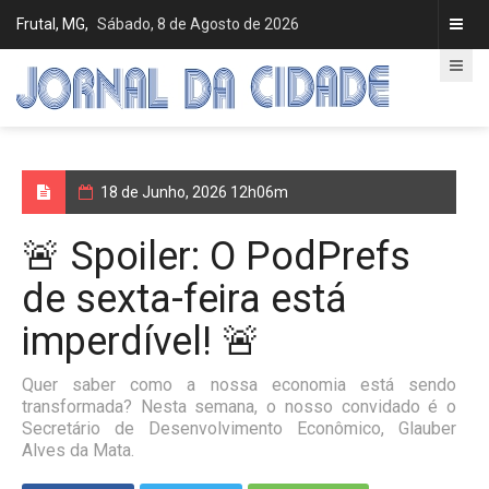
Frutal, MG,
Sábado, 8 de Agosto de 2026
18 de Junho, 2026 12h06m
🚨 Spoiler: O PodPrefs
de sexta-feira está
imperdível! 🚨
Quer saber como a nossa economia está sendo
transformada? Nesta semana, o nosso convidado é o
Secretário de Desenvolvimento Econômico, Glauber
Alves da Mata.