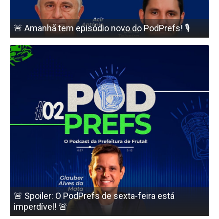
🚨 Amanhã tem episódio novo do PodPrefs! 🎙️
🚨 Spoiler: O PodPrefs de sexta-feira está
imperdível! 🚨