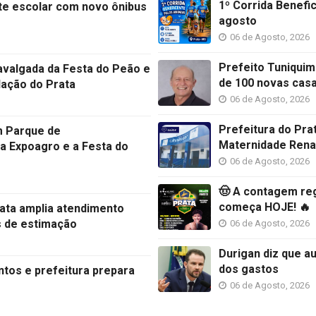
1º Corrida Benefi
rte escolar com novo ônibus
agosto
06 de Agosto, 2026
Prefeito Tuniquim
avalgada da Festa do Peão e
de 100 novas cas
lação do Prata
06 de Agosto, 2026
Prefeitura do Pra
 Parque de
Maternidade Rena
a Expoagro e a Festa do
06 de Agosto, 2026
🤠 A contagem reg
começa HOJE! 🔥
ata amplia atendimento
s de estimação
06 de Agosto, 2026
Durigan diz que a
dos gastos
ntos e prefeitura prepara
06 de Agosto, 2026