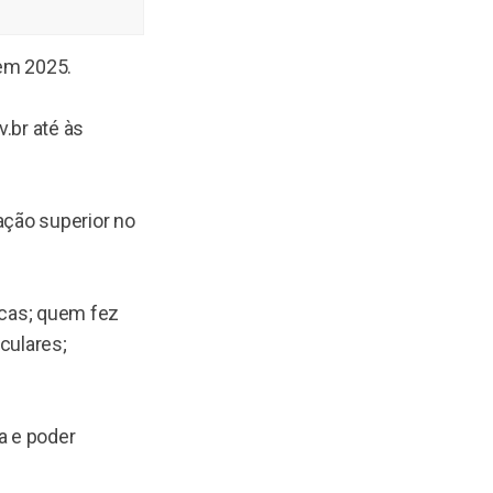
nem 2025.
v.br até às
ação superior no
icas; quem fez
culares;
a e poder