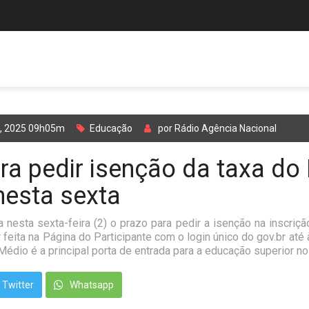
o, 2025 09h05m
Educação
por Rádio Agência Nacional
ra pedir isenção da taxa d
nesta sexta
a nesta sexta-feira (2) o prazo para pedir a isenção na inscri
r feita na Página do Participante com o login único do gov.br at
édio é a principal porta de entrada para a educação superior no
Twitter
Whatsapp