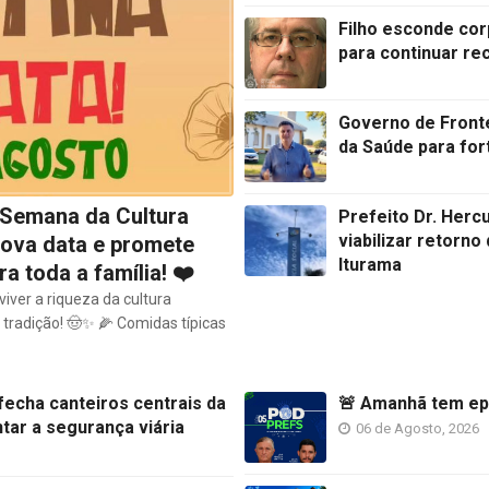
Filho esconde co
para continuar re
Governo de Fronte
da Saúde para fo
A Semana da Cultura
Prefeito Dr. Hercu
viabilizar retorno
ova data e promete
Iturama
ra toda a família! ❤️
iver a riqueza da cultura
tradição! 🤠✨ 🌽 Comidas típicas
fecha canteiros centrais da
🚨 Amanhã tem epi
tar a segurança viária
06 de Agosto, 2026