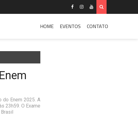
HOME
EVENTOS
CONTATO
o Enem
ção do Enem 2025. A
é às 23h59. O Exame
 Brasil