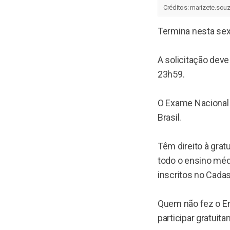
Créditos:
marizete.sou
Termina nesta sext
A solicitação deve
23h59.
O Exame Nacional d
Brasil.
Têm direito à grat
todo o ensino médi
inscritos no Cadas
Quem não fez o Ene
participar gratuit