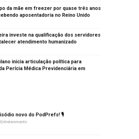
rpo da mãe em freezer por quase três anos
cebendo aposentadoria no Reino Unido
ira investe na qualificação dos servidores
rtalecer atendimento humanizado
lano inicia articulação política para
 da Perícia Médica Previdenciária em
sódio novo do PodPrefs! 🎙️
Entretenimento