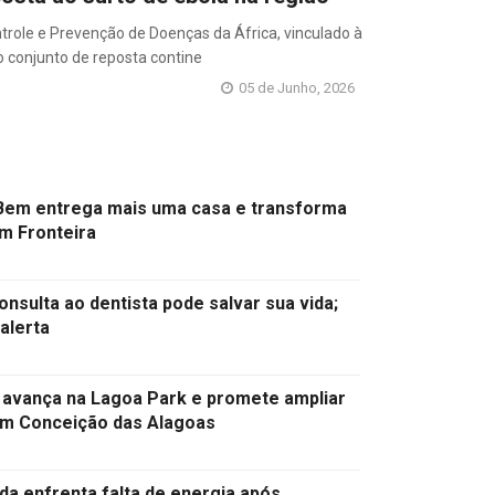
role e Prevenção de Doenças da África, vinculado à
o conjunto de reposta contine
05 de Junho, 2026
em entrega mais uma casa e transforma
em Fronteira
nsulta ao dentista pode salvar sua vida;
 alerta
 avança na Lagoa Park e promete ampliar
em Conceição das Alagoas
nda enfrenta falta de energia após