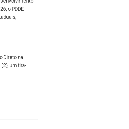
Desenvolvimento
026, o PDDE
taduais,
o Direto na
(2), um tira-