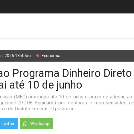
ho, 2026 18h06m
Economia
o Programa Dinheiro Direto
ai até 10 de junho
ucação (MEC) prorrogou até 10 de junho o prazo de adesão ao
Equidade (PDDE Equidade) por gestores e representantes d
s e do Distrito Federal. O prazo ini
Twitter
Whatsapp