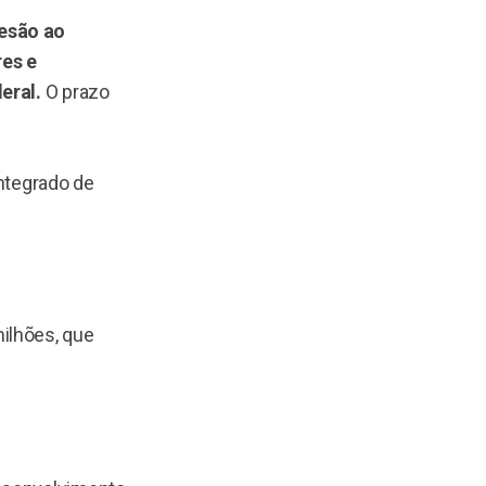
desão ao
res e
deral.
O prazo
Integrado de
ilhões, que