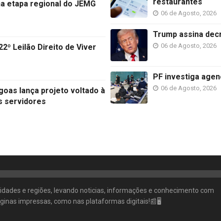
restaurantes
na etapa regional do JEMG
06 de Agosto, 2026
Trump assina decr
06 de Agosto, 2026
2º Leilão Direito de Viver
PF investiga agen
06 de Agosto, 2026
goas lança projeto voltado à
s servidores
 cidades e regiões, levando noticias, informações e conhecimento com
ginas impressas, como nas plataformas digitais!📰🖥