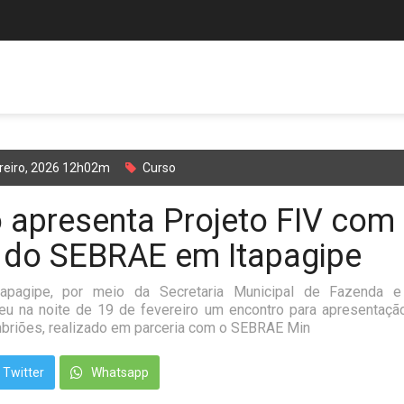
reiro, 2026 12h02m
Curso
 apresenta Projeto FIV com
 do SEBRAE em Itapagipe
tapagipe, por meio da Secretaria Municipal de Fazenda 
u na noite de 19 de fevereiro um encontro para apresentaçã
mbriões, realizado em parceria com o SEBRAE Min
Twitter
Whatsapp