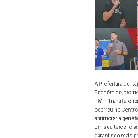
A Prefeitura de It
Econômico, promov
FIV – Transferênc
ocorreu no Centro
aprimorar a genétic
Em seu terceiro an
garantindo mais p