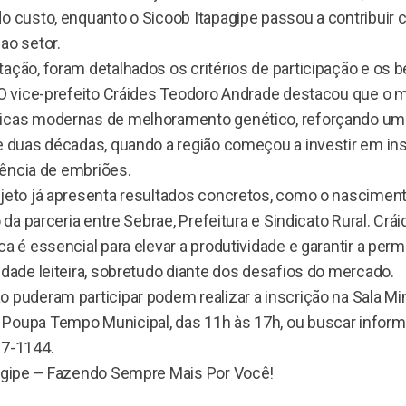
do custo, enquanto o Sicoob Itapagipe passou a contribuir
ao setor.
ação, foram detalhados os critérios de participação e os b
. O vice-prefeito Cráides Teodoro Andrade destacou que o 
icas modernas de melhoramento genético, reforçando uma 
de duas décadas, quando a região começou a investir em i
erência de embriões.
ojeto já apresenta resultados concretos, como o nascimen
o da parceria entre Sebrae, Prefeitura e Sindicato Rural. Cr
ca é essencial para elevar a produtividade e garantir a pe
idade leiteira, sobretudo diante dos desafios do mercado.
 puderam participar podem realizar a inscrição na Sala Mi
Poupa Tempo Municipal, das 11h às 17h, ou buscar infor
67-1144.
pagipe – Fazendo Sempre Mais Por Você!