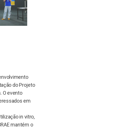
senvolvimento
tação do Projeto
. O evento
nteressados em
ização in vitro,
SEBRAE mantém o