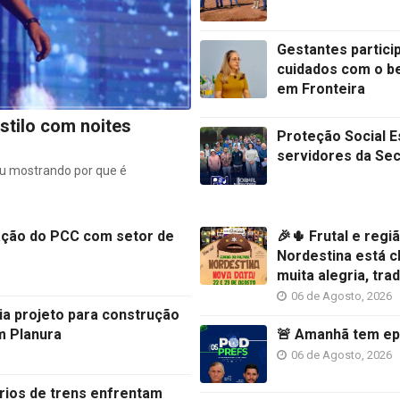
Gestantes partic
cuidados com o b
em Fronteira
stilo com noites
Proteção Social 
servidores da Sec
u mostrando por que é
gação do PCC com setor de
🎉🌵 Frutal e reg
Nordestina está 
muita alegria, tra
06 de Agosto, 2026
ia projeto para construção
m Planura
🚨 Amanhã tem epi
06 de Agosto, 2026
rios de trens enfrentam