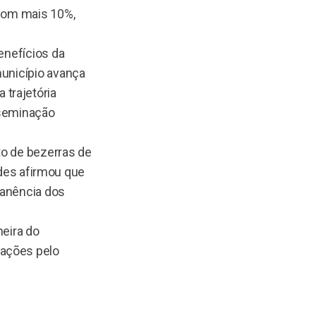
 com mais 10%,
enefícios da
município avança
trajetória
nseminação
to de bezerras de
áides afirmou que
rmanência dos
neira do
mações pelo