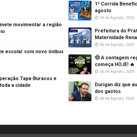
1º Corrida Benefi
agosto
06 de Agosto, 2026
omete movimentar a região
Prefeitura do Pra
io
Maternidade Rena
06 de Agosto, 2026
rte escolar com novo ônibus
🤠 A contagem reg
começa HOJE! 🔥
06 de Agosto, 2026
 Operação Tapa-Buracos e
Durigan diz que a
toda a cidade
dos gastos
06 de Agosto, 2026