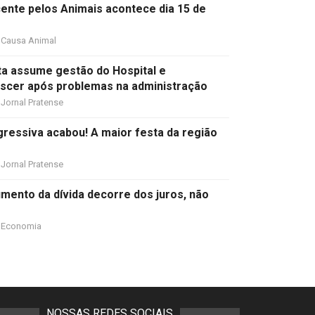
cente pelos Animais acontece dia 15 de
Causa Animal
ta assume gestão do Hospital e
scer após problemas na administração
Jornal Pratense
ressiva acabou! A maior festa da região
Jornal Pratense
umento da dívida decorre dos juros, não
Economia
NOSSAS REDES SOCIAIS