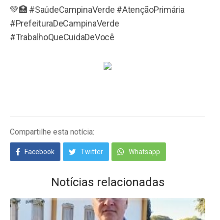
💚🏥 #SaúdeCampinaVerde #AtençãoPrimária
#PrefeituraDeCampinaVerde
#TrabalhoQueCuidaDeVocê
Compartilhe esta notícia:
Facebook
Twitter
Whatsapp
Notícias relacionadas