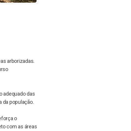
as arborizadas.
urso
jo adequado das
a da população.
eforça o
eto com as áreas