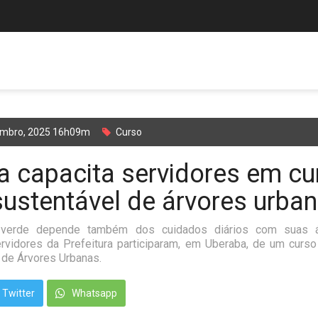
embro, 2025 16h09m
Curso
ra capacita servidores em cu
ustentável de árvores urba
verde depende também dos cuidados diários com suas ár
rvidores da Prefeitura participaram, em Uberaba, de um curs
de Árvores Urbanas.
Twitter
Whatsapp