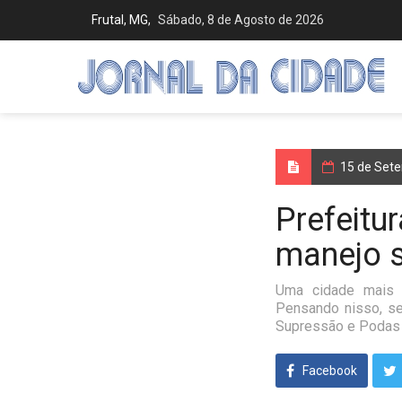
Frutal, MG,
Sábado, 8 de Agosto de 2026
15 de Set
Prefeitu
manejo s
Uma cidade mais 
Pensando nisso, se
Supressão e Podas 
Facebook