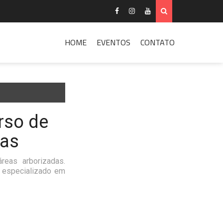
HOME
EVENTOS
CONTATO
rso de
nas
eas arborizadas.
o especializado em