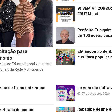
🚜 VEM AÍ: CURS
FRUTAL! 🚜
Prefeito Tuniquim
de 100 novas cas
citação para
26º Encontro de B
e cultura popular 
Ensino
cipal de Educação, realizou nesta
ionais da Rede Municipal de
rios de trens enfrentam
Lá vem ele outra 
07 de Agosto, 2026
Itapagipe define 
 retirada de pneus