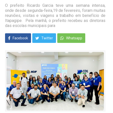
O prefeito Ricardo Garcia teve uma semana intensa,
onde desde segunda-feira,19 de fevereiro, foram muitas
reuniões, visitas e viagens a trabalho em benefício de
Itapagipe. Pela manhã, o prefeito recebeu as diretoras
das escolas municipais para
Facebook
Twitter
Whatsapp