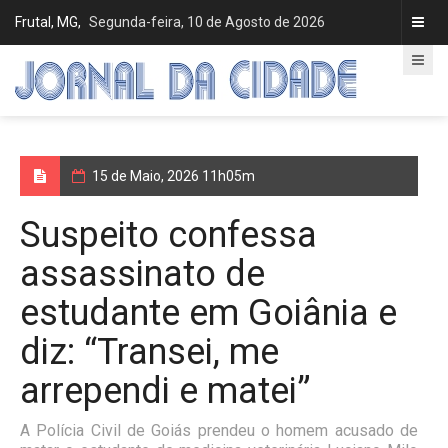
Frutal, MG,
Segunda-feira, 10 de Agosto de 2026
15 de Maio, 2026 11h05m
Suspeito confessa
assassinato de
estudante em Goiânia e
diz: “Transei, me
arrependi e matei”
A Polícia Civil de Goiás prendeu o homem acusado de