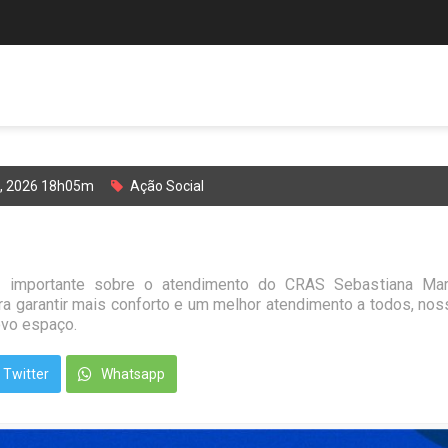
o, 2026 18h05m
Ação Social
!
 importante sobre o atendimento do CRAS Sebastiana Mari
ra garantir mais conforto e um melhor atendimento a todos, no
vo espaço.
Twitter
Whatsapp