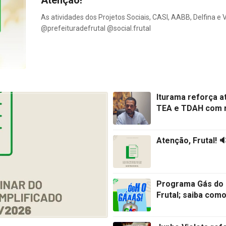
As atividades dos Projetos Sociais, CASI, AABB, Delfina e
@prefeituradefrutal @social.frutal
Iturama reforça a
TEA e TDAH com r
Atenção, Frutal! 
Programa Gás do P
Frutal; saiba com