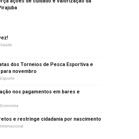
orça ações de cuidado e valorização da
irajuba
vez!
Saúde
datas dos Torneios de Pesca Esportiva e
 para novembro
Esporte
ipação nos pagamentos em bares e
Economia
etos e restringe cidadania por nascimento
Internacional