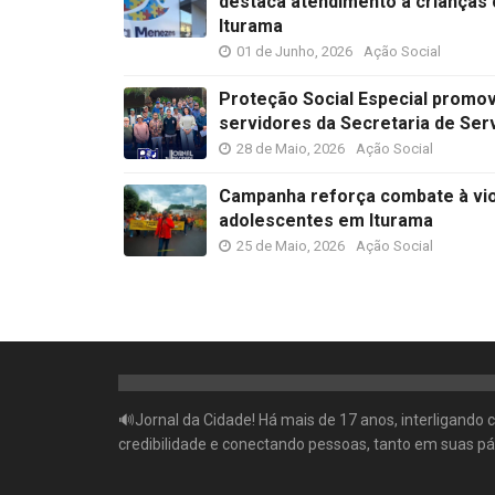
destaca atendimento a criança
Iturama
01 de Junho, 2026
Ação Social
Proteção Social Especial promo
servidores da Secretaria de Ser
28 de Maio, 2026
Ação Social
Campanha reforça combate à viol
adolescentes em Iturama
25 de Maio, 2026
Ação Social
🔊Jornal da Cidade! Há mais de 17 anos, interligando
credibilidade e conectando pessoas, tanto em suas pá