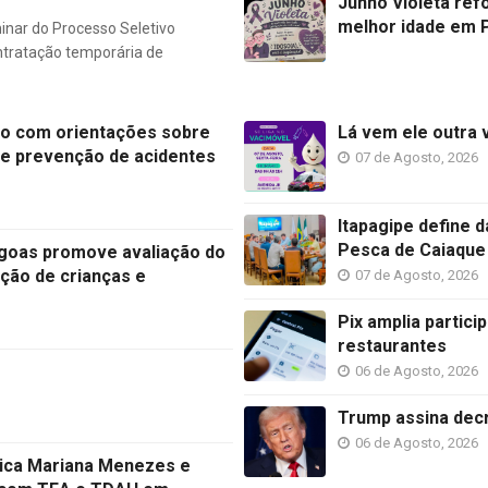
Junho Violeta ref
melhor idade em P
minar do Processo Seletivo
ontratação temporária de
ro com orientações sobre
Lá vem ele outra 
 e prevenção de acidentes
07 de Agosto, 2026
Itapagipe define 
Pesca de Caiaque
agoas promove avaliação do
eção de crianças e
07 de Agosto, 2026
Pix amplia partic
restaurantes
06 de Agosto, 2026
Trump assina decr
06 de Agosto, 2026
ínica Mariana Menezes e