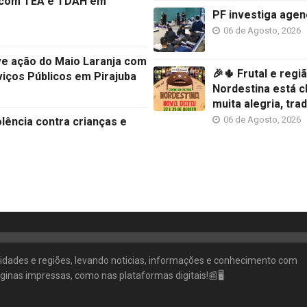
s com TEA e TDAH em
PF investiga agen
06 de Agosto, 2026
ve ação do Maio Laranja com
🎉🌵 Frutal e reg
viços Públicos em Pirajuba
Nordestina está 
muita alegria, tra
06 de Agosto, 2026
ência contra crianças e
 cidades e regiões, levando noticias, informações e conhecimento com
ginas impressas, como nas plataformas digitais!📰🖥