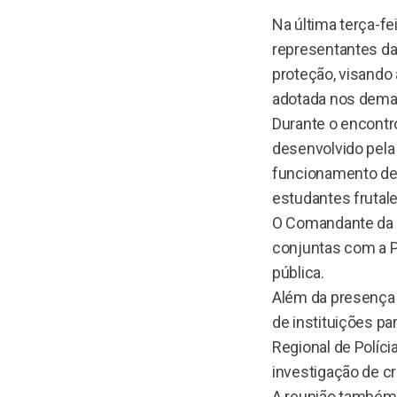
Na última terça-fe
representantes da
proteção, visando
adotada nos demai
Durante o encontro
desenvolvido pela 
funcionamento de
estudantes frutal
O Comandante da 
conjuntas com a Po
pública.
Além da presença 
de instituições pa
Regional de Polícia
investigação de cr
A reunião também 