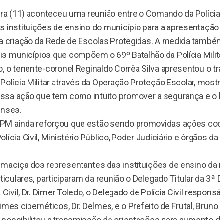
ira (11) aconteceu uma reunião entre o Comando da Polícia
s instituições de ensino do município para a apresentação
 a criação da Rede de Escolas Protegidas. A medida tamb
s municípios que compõem o 69º Batalhão da Polícia Milita
, o tenente-coronel Reginaldo Corrêa Silva apresentou o t
Polícia Militar através da Operação Proteção Escolar, most
ssa ação que tem como intuito promover a segurança e o
enses.
PM ainda reforçou que estão sendo promovidas ações co
lícia Civil, Ministério Público, Poder Judiciário e órgãos d
maciça dos representantes das instituições de ensino da 
rticulares, participaram da reunião o Delegado Titular da 3ª
 Civil, Dr. Dimer Toledo, o Delegado de Polícia Civil respons
imes cibernéticos, Dr. Delmes, e o Prefeito de Frutal, Brun
possibilitou a transmissão de orientações para aumento 