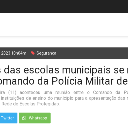
l, 2023 10h04m
Segurança
s das escolas municipais se
mando da Polícia Militar de
eira (11) aconteceu uma reunião entre o Comando da Pol
 instituições de ensino do município para a apresentação das 
a Rede de Escolas Protegidas.
Twitter
Whatsapp