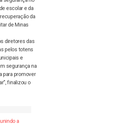
de escolar e da
 recuperação da
itar de Minas
os diretores das
as pelos totens
nicipais e
em segurança na
a para promover
”, finalizou o
 unindo a