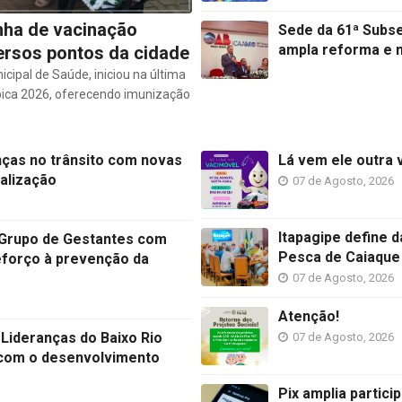
anha de vacinação
Sede da 61ª Subse
ampla reforma e 
ersos pontos da cidade
icipal de Saúde, iniciou na última
bica 2026, oferecendo imunização
nças no trânsito com novas
Lá vem ele outra 
nalização
07 de Agosto, 2026
Itapagipe define 
a Grupo de Gestantes com
Pesca de Caiaque
reforço à prevenção da
07 de Agosto, 2026
Atenção!
 Lideranças do Baixo Rio
07 de Agosto, 2026
com o desenvolvimento
Pix amplia partic