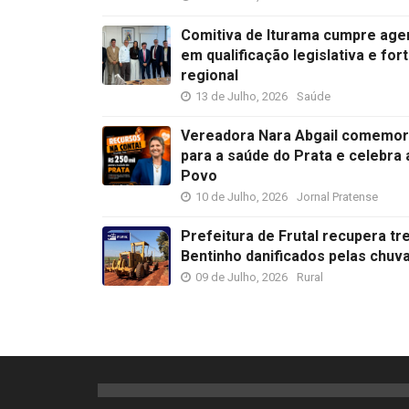
Comitiva de Iturama cumpre age
em qualificação legislativa e fo
regional
13 de Julho, 2026
Saúde
Vereadora Nara Abgail comemora
para a saúde do Prata e celebra
Povo
10 de Julho, 2026
Jornal Pratense
Prefeitura de Frutal recupera tr
Bentinho danificados pelas chuv
09 de Julho, 2026
Rural