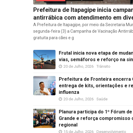
Prefeitura de Itapagipe inicia camp
antirrábica com atendimento em div
A Prefeitura de Itapagipe, por meio da Secretaria Mun
segunda-feira (3) a Campanha de Vacinação Antirrá
gratuita para cães e g
Frutal inicia nova etapa de muda
vias, semáforos e reforço na si
20 de Julho, 2026
Trânsito
Prefeitura de Fronteira encerr
entrega de kits, orientações e 
influenza
20 de Julho, 2026
Saúde
Planura participa do 1º Fórum de
Grande e reforça compromisso 
regional
15 de Julho, 2026
Desenvolvimento