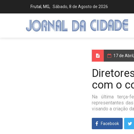
Frutal, MG,
Sábado, 8 de Agosto de 2026
17 de Abri
Diretore
com o co
Na última terça-f
representantes das
visando a criação d
Facebook