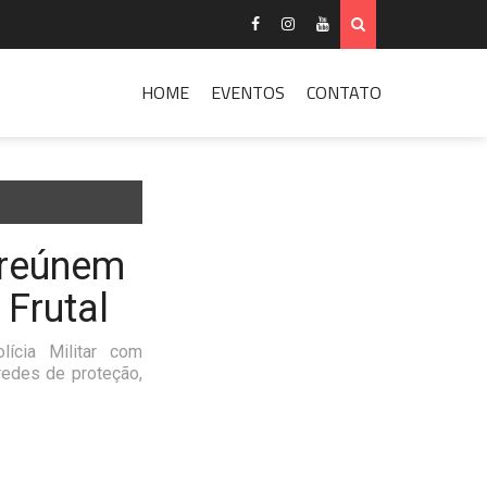
HOME
EVENTOS
CONTATO
 reúnem
 Frutal
ícia Militar com
redes de proteção,