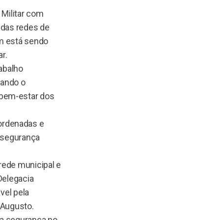
 Militar com
 das redes de
ém está sendo
r.
rabalho
rando o
 bem-estar dos
ordenadas e
a segurança
rede municipal e
 Delegacia
ável pela
o Augusto.
da segurança no