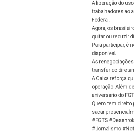
A liberação do uso
trabalhadores ao 
Federal.
Agora, os brasilei
quitar ou reduzir 
Para participar, é
disponível.
As renegociações p
transferido diret
A Caixa reforça qu
operação. Além dis
aniversário do FGT
Quem tem direito 
sacar presencialm
#FGTS #Desenrola
#Jornalismo #Not