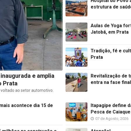
Hospital do Povo 
estrutura de saúd
Aulas de Yoga for
Jatobá, em Prata
Tradição, fé e cu
Prata
 inaugurada e amplia
Revitalização de 
entra na fase fina
o Prata
oltado ao setor automotivo.
imais acontece dia 15 de
Itapagipe define 
Pesca de Caiaque
07 de Agosto, 2026