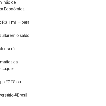
milhão de
aixa Econômica
o R$ 1 mil — para
nsultarem o saldo
alor será
omática da
o saque-
app FGTS ou
rsário #Brasil