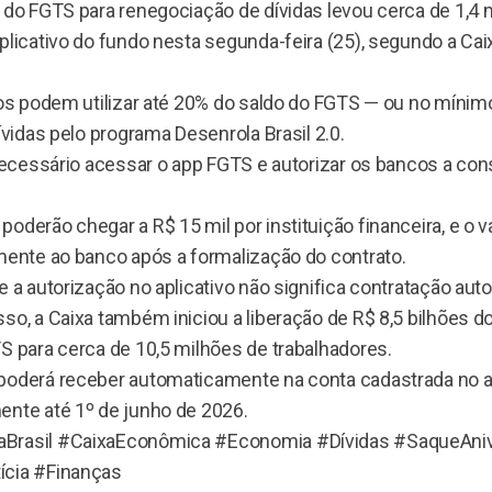
 do FGTS para renegociação de dívidas levou cerca de 1,4 
aplicativo do fundo nesta segunda-feira (25), segundo a C
ros podem utilizar até 20% do saldo do FGTS — ou no mínim
dívidas pelo programa Desenrola Brasil 2.0.
 necessário acessar o app FGTS e autorizar os bancos a co
oderão chegar a R$ 15 mil por instituição financeira, e o v
amente ao banco após a formalização do contrato.
e a autorização no aplicativo não significa contratação aut
so, a Caixa também iniciou a liberação de R$ 8,5 bilhões d
S para cerca de 10,5 milhões de trabalhadores.
poderá receber automaticamente na conta cadastrada no 
ente até 1º de junho de 2026.
Brasil #CaixaEconômica #Economia #Dívidas #SaqueAnive
ícia #Finanças