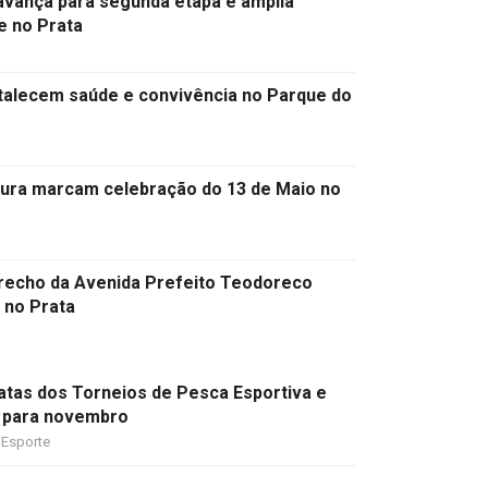
avança para segunda etapa e amplia
e no Prata
talecem saúde e convivência no Parque do
ltura marcam celebração do 13 de Maio no
trecho da Avenida Prefeito Teodoreco
l no Prata
datas dos Torneios de Pesca Esportiva e
 para novembro
Esporte