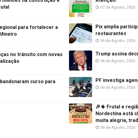
 5 milhões na construção e
Atenção!
utal
07 de Agosto, 2026
Pix amplia partic
egional para fortalecer a
restaurantes
 Mineiro
06 de Agosto, 2026
Trump assina decr
nças no trânsito com novas
nalização
06 de Agosto, 2026
PF investiga agen
abandonaram curso para
06 de Agosto, 2026
🎉🌵 Frutal e reg
Nordestina está 
muita alegria, tra
06 de Agosto, 2026