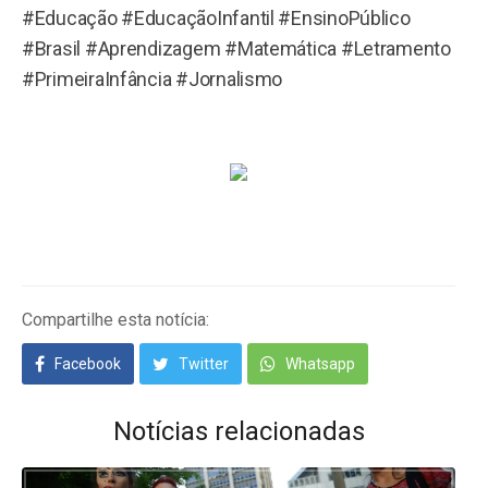
#Educação #EducaçãoInfantil #EnsinoPúblico
#Brasil #Aprendizagem #Matemática #Letramento
#PrimeiraInfância #Jornalismo
Compartilhe esta notícia:
Facebook
Twitter
Whatsapp
Notícias relacionadas