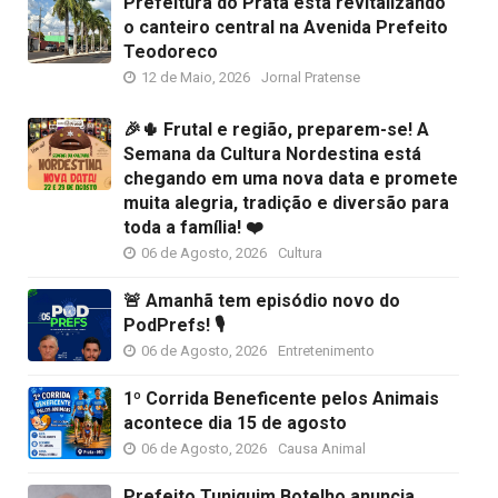
Prefeitura do Prata está revitalizando
o canteiro central na Avenida Prefeito
Teodoreco
12 de Maio, 2026
Jornal Pratense
🎉🌵 Frutal e região, preparem-se! A
Semana da Cultura Nordestina está
chegando em uma nova data e promete
muita alegria, tradição e diversão para
toda a família! ❤️
06 de Agosto, 2026
Cultura
🚨 Amanhã tem episódio novo do
PodPrefs! 🎙️
06 de Agosto, 2026
Entretenimento
1º Corrida Beneficente pelos Animais
acontece dia 15 de agosto
06 de Agosto, 2026
Causa Animal
Prefeito Tuniquim Botelho anuncia