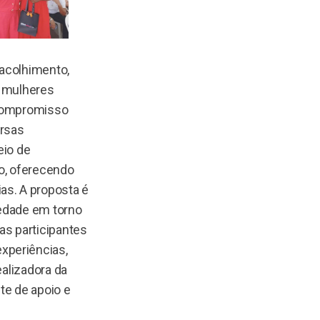
 acolhimento,
s mulheres
 compromisso
ersas
eio de
io, oferecendo
as. A proposta é
iedade em torno
as participantes
xperiências,
ealizadora da
nte de apoio e