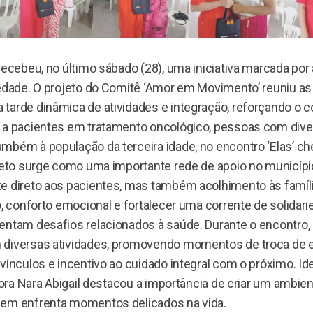
recebeu, no último sábado (28), uma iniciativa marcada por
iedade. O projeto do Comitê ‘Amor em Movimento’ reuniu a
tarde dinâmica de atividades e integração, reforçando o
 a pacientes em tratamento oncológico, pessoas com div
mbém à população da terceira idade, no encontro ‘Elas’ ch
ojeto surge como uma importante rede de apoio no municíp
e direto aos pacientes, mas também acolhimento às famíli
o, conforto emocional e fortalecer uma corrente de solidar
entam desafios relacionados à saúde. Durante o encontro, 
diversas atividades, promovendo momentos de troca de e
vínculos e incentivo ao cuidado integral com o próximo. Id
adora Nara Abigail destacou a importância de criar um ambie
uem enfrenta momentos delicados na vida.