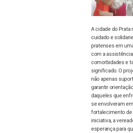
A cidade do Prata 
cuidado e solidar
pratenses em uma 
com a assistência
comorbidades e ta
significado. O pr
não apenas suport
garantir orientaçã
daqueles que enfr
se envolveram em 
fortalecimento de 
iniciativa, a vere
esperança para q