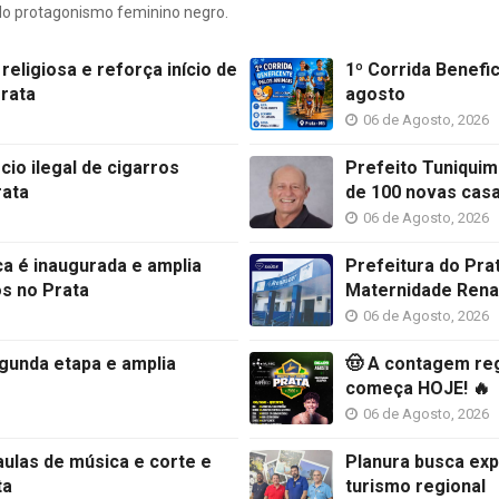
 do protagonismo feminino negro.
eligiosa e reforça início de
1º Corrida Benefi
rata
agosto
06 de Agosto, 2026
o ilegal de cigarros
Prefeito Tuniquim
rata
de 100 novas cas
06 de Agosto, 2026
ca é inaugurada e amplia
Prefeitura do Pra
os no Prata
Maternidade Rena
06 de Agosto, 2026
gunda etapa e amplia
🤠 A contagem reg
começa HOJE! 🔥
06 de Agosto, 2026
aulas de música e corte e
Planura busca exp
ta
turismo regional