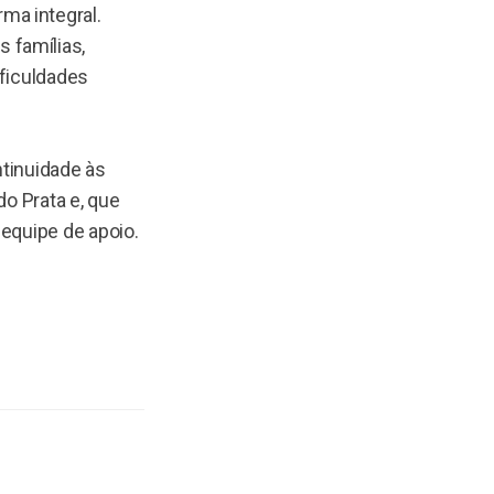
ma integral.
 famílias,
ificuldades
ntinuidade às
do Prata e, que
equipe de apoio.