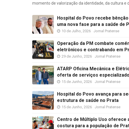
momento de valorização da identidade, da cultura e
Hospital do Povo recebe bênção r
uma nova fase para a saúde de P
10 de Julho, 2026
Jornal Pratense
Operação da PM combate comérci
eletrônicos e contrabando em P
29 de Junho, 2026
Jornal Pratense
ATARP Oficina Mecânica e Elétri
oferta de serviços especializad
15 de Junho, 2026
Jornal Pratense
Hospital do Povo avança para se
estrutura de saúde no Prata
15 de Junho, 2026
Jornal Pratense
Centro de Múltiplo Uso oferece 
costura para a população de Pra