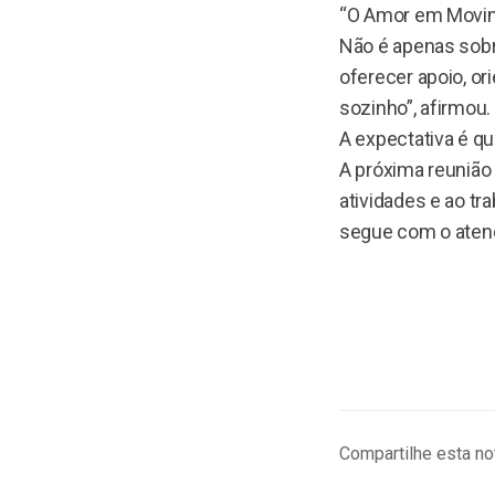
“O Amor em Movime
Não é apenas sobr
oferecer apoio, o
sozinho”, afirmou.
A expectativa é q
A próxima reunião
atividades e ao tr
segue com o atend
Compartilhe esta not