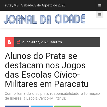
Frutal, MG,
Sábado, 8 de Agosto de 2026
21 de Julho, 2025 15h07m
Alunos do Prata se
destacam nos Jogos
das Escolas Cívico-
Militares em Paracatu
Com o lema de disciplina, responsabilidade e formação
de líderes, a Escola Cívico-Militar Dr.