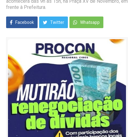
acontecerá das 9h às 15h, na Praça XV de Novembro, em
frente à Prefeitura.
Facebook
Twitter
Whatsapp