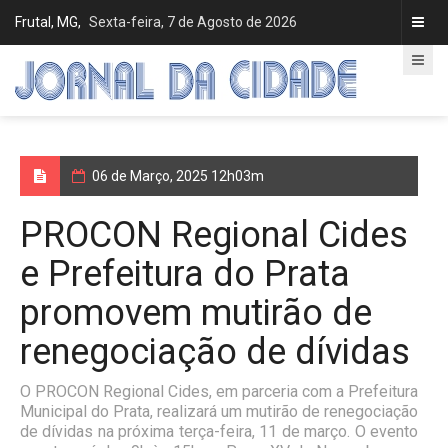
Frutal, MG,
Sexta-feira, 7 de Agosto de 2026
06 de Março, 2025 12h03m
PROCON Regional Cides
e Prefeitura do Prata
promovem mutirão de
renegociação de dívidas
O PROCON Regional Cides, em parceria com a Prefeitura
Municipal do Prata, realizará um mutirão de renegociação
de dívidas na próxima terça-feira, 11 de março. O evento