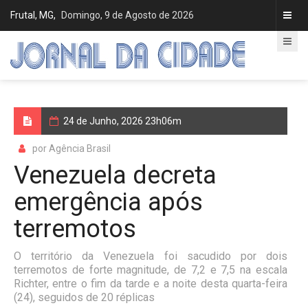
Frutal, MG,
Domingo, 9 de Agosto de 2026
24 de Junho, 2026 23h06m
por Agência Brasil
Venezuela decreta
emergência após
terremotos
O território da Venezuela foi sacudido por dois
terremotos de forte magnitude, de 7,2 e 7,5 na escala
Richter, entre o fim da tarde e a noite desta quarta-feira
(24), seguidos de 20 réplicas