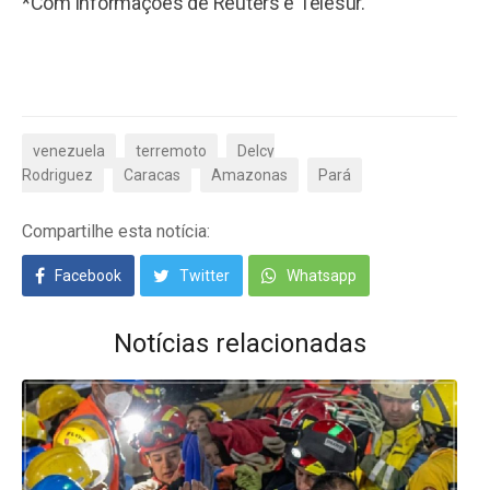
*Com informações de Reuters e Telesur.
venezuela
terremoto
Delcy
Rodriguez
Caracas
Amazonas
Pará
Compartilhe esta notícia:
Facebook
Twitter
Whatsapp
Notícias relacionadas