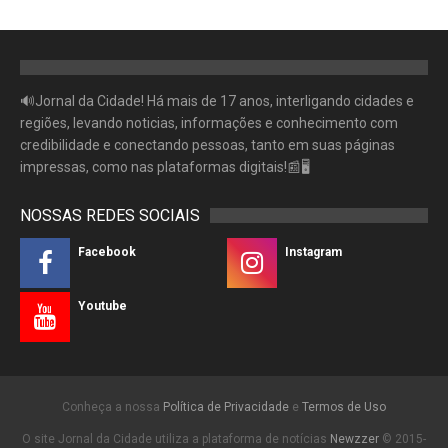
🔊Jornal da Cidade! Há mais de 17 anos, interligando cidades e
regiões, levando noticias, informações e conhecimento com
credibilidade e conectando pessoas, tanto em suas páginas
impressas, como nas plataformas digitais!📰🖥
NOSSAS REDES SOCIAIS
Facebook
Instagram
Youtube
Conheça a nossa
Política de Privacidade
e
Termos de Uso
O site Jornal da Cidade utiliza a plataforma de notícias
Newzzer
© 2015-