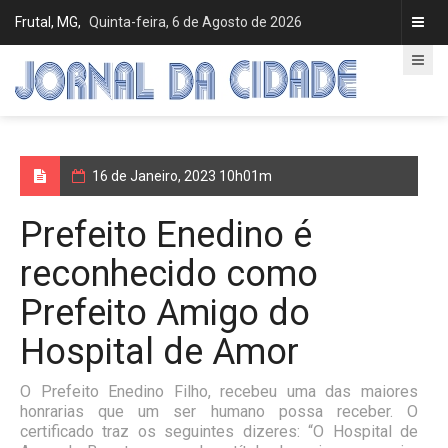
Frutal, MG,
Quinta-feira, 6 de Agosto de 2026
16 de Janeiro, 2023 10h01m
Prefeito Enedino é
reconhecido como
Prefeito Amigo do
Hospital de Amor
O Prefeito Enedino Filho, recebeu uma das maiores
honrarias que um ser humano possa receber. O
certificado traz os seguintes dizeres: “O Hospital de