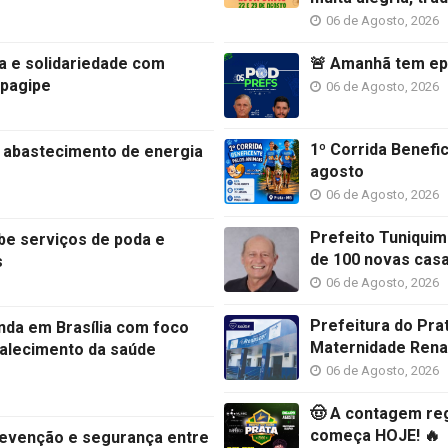
06 de Agosto, 2026
a e solidariedade com
🚨 Amanhã tem epi
apagipe
06 de Agosto, 2026
1º Corrida Benefi
r abastecimento de energia
agosto
06 de Agosto, 2026
Prefeito Tuniquim
be serviços de poda e
de 100 novas cas
s
06 de Agosto, 2026
Prefeitura do Pra
nda em Brasília com foco
Maternidade Rena
rtalecimento da saúde
06 de Agosto, 2026
🤠 A contagem reg
começa HOJE! 🔥
revenção e segurança entre