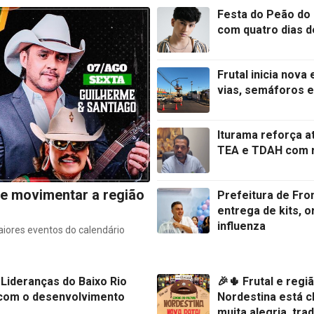
Festa do Peão do
com quatro dias d
Frutal inicia nov
vias, semáforos e
Iturama reforça a
TEA e TDAH com r
e movimentar a região
Prefeitura de Fro
entrega de kits, 
influenza
aiores eventos do calendário
 Lideranças do Baixo Rio
🎉🌵 Frutal e reg
com o desenvolvimento
Nordestina está 
muita alegria, tra