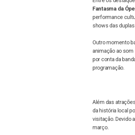
Entre os destaque
Fantasma da Ópe
performance cultu
shows das duplas 
Outro momento bas
animação ao som d
por conta da banda
programação.
Além das atrações
da história local 
visitação. Devido 
março.