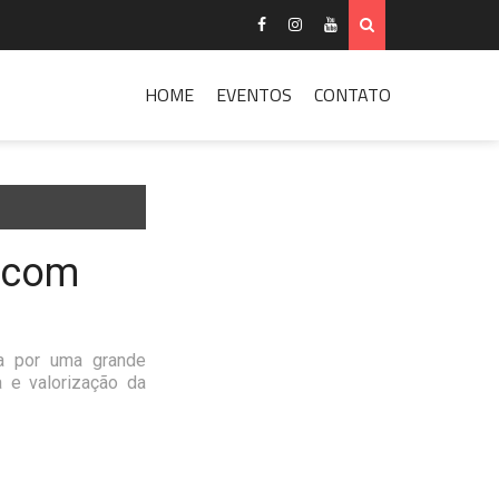
HOME
EVENTOS
CONTATO
s com
a por uma grande
a e valorização da