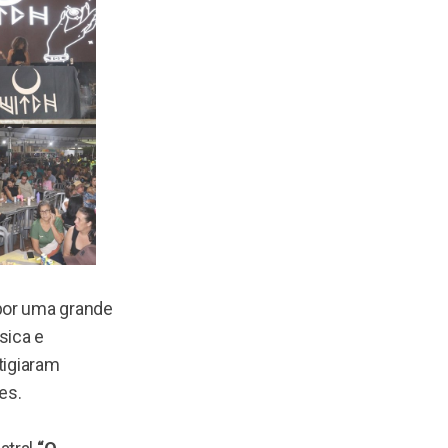
por uma grande
sica e
tigiaram
es.