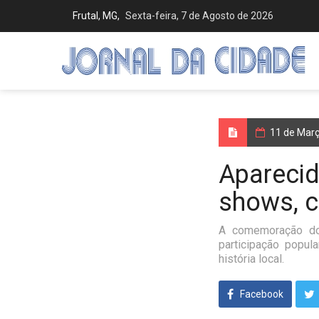
Frutal, MG,
Sexta-feira, 7 de Agosto de 2026
11 de Mar
Aparecid
shows, c
A comemoração do
participação popul
história local.
Facebook