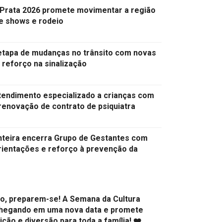
 Prata 2026 promete movimentar a região
e shows e rodeio
a etapa de mudanças no trânsito com novas
 reforço na sinalização
tendimento especializado a crianças com
enovação de contrato de psiquiatra
nteira encerra Grupo de Gestantes com
orientações e reforço à prevenção da
ião, preparem-se! A Semana da Cultura
chegando em uma nova data e promete
dição e diversão para toda a família! ❤️