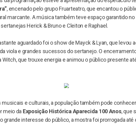
s da programação esteve a apresentação do espetáculo te
ra”
, encenado pelo grupo Fruarteatro, que encantou o púb
ral marcante. A música também teve espaço garantido no
sertanejas Herick & Bruno e Cleiton e Raphael.
tante aguardado foi o show de Mayck & Lyan, que levou a
a viola e grandes sucessos do sertanejo. O encerramento 
 Witch, que trouxe energia e animou o público presente até
 musicais e culturais, a população também pode conhece
por meio da
Exposição Histórica Aparecida 100 Anos
, que 
ao grande interesse do público, a mostra foi prorrogada até 