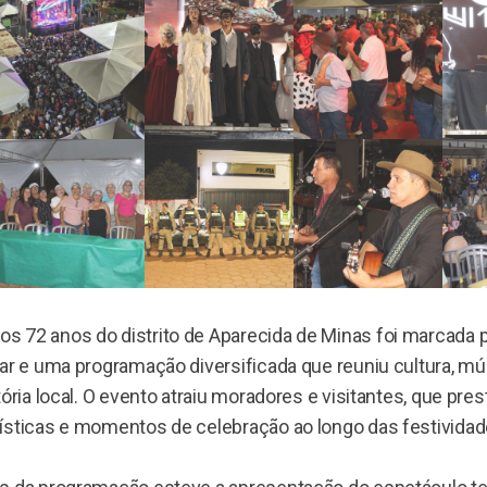
 72 anos do distrito de Aparecida de Minas foi marcada 
ar e uma programação diversificada que reuniu cultura, mú
tória local. O evento atraiu moradores e visitantes, que pres
ísticas e momentos de celebração ao longo das festividad