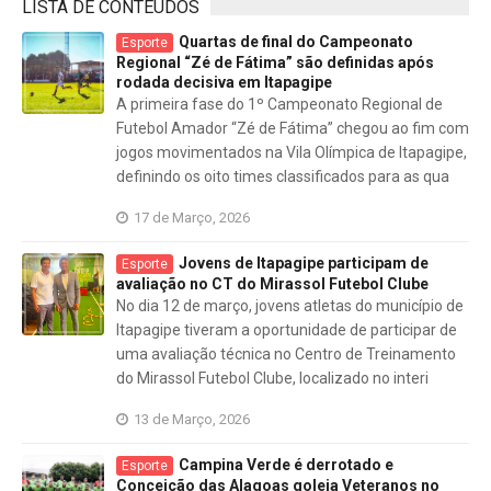
LISTA DE CONTEÚDOS
Quartas de final do Campeonato
Esporte
Regional “Zé de Fátima” são definidas após
rodada decisiva em Itapagipe
A primeira fase do 1º Campeonato Regional de
Futebol Amador “Zé de Fátima” chegou ao fim com
jogos movimentados na Vila Olímpica de Itapagipe,
definindo os oito times classificados para as qua
17 de Março, 2026
Jovens de Itapagipe participam de
Esporte
avaliação no CT do Mirassol Futebol Clube
No dia 12 de março, jovens atletas do município de
Itapagipe tiveram a oportunidade de participar de
uma avaliação técnica no Centro de Treinamento
do Mirassol Futebol Clube, localizado no interi
13 de Março, 2026
Campina Verde é derrotado e
Esporte
Conceição das Alagoas goleia Veteranos no