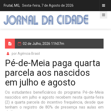
Frutal, MG,
Sexta-feira, 7 de Agosto de 2026
02 de Julho, 2026 11h07m
por Agência Brasil
Pé-de-Meia paga quarta
parcela aos nascidos
em julho e agosto
Os estudantes beneficiários do programa Pé-de-Meia
nascidos em julho e agosto recebem nesta quinta-feira
(2) a quarta parcela do incentivo frequência, desde que
tenham o registro de 80% de presença nas aulas em