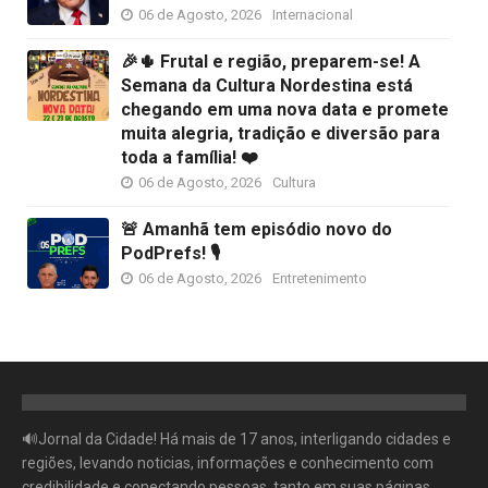
06 de Agosto, 2026
Internacional
🎉🌵 Frutal e região, preparem-se! A
Semana da Cultura Nordestina está
chegando em uma nova data e promete
muita alegria, tradição e diversão para
toda a família! ❤️
06 de Agosto, 2026
Cultura
🚨 Amanhã tem episódio novo do
PodPrefs! 🎙️
06 de Agosto, 2026
Entretenimento
🔊Jornal da Cidade! Há mais de 17 anos, interligando cidades e
regiões, levando noticias, informações e conhecimento com
credibilidade e conectando pessoas, tanto em suas páginas