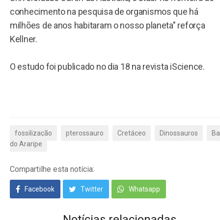
conhecimento na pesquisa de organismos que há
milhões de anos habitaram o nosso planeta" reforça
Kellner.
O estudo foi publicado no dia 18 na revista iScience.
fossilização
pterossauro
Cretáceo
Dinossauros
Ba
do Araripe
Compartilhe esta notícia:
Facebook
Twitter
Whatsapp
Notícias relacionadas