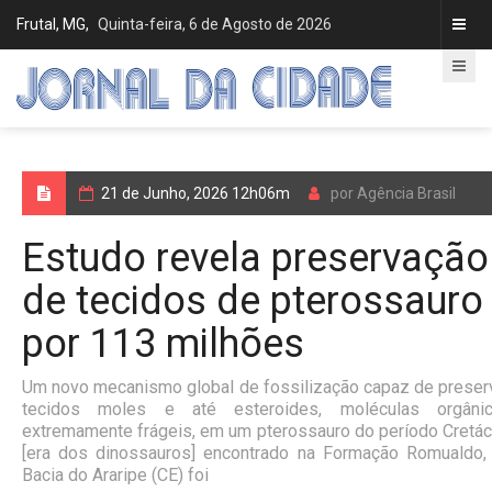
Frutal, MG,
Quinta-feira, 6 de Agosto de 2026
21 de Junho, 2026 12h06m
por Agência Brasil
Estudo revela preservação
de tecidos de pterossauro
por 113 milhões
Um novo mecanismo global de fossilização capaz de preser
tecidos moles e até esteroides, moléculas orgâni
extremamente frágeis, em um pterossauro do período Cretá
[era dos dinossauros] encontrado na Formação Romualdo,
Bacia do Araripe (CE) foi