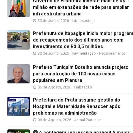
Governo de Fronteira investe mais de R$ 1
milhão em extensões de rede para ampliar
infraestrutura urbana
30 de Junho, 2026
Infraestrutura
Prefeitura de Itapagipe inicia maior progra
de recapeamento dos últimos anos com
investimento de R$ 3,5 milhões
30 de Junho, 2026
Pavimentação / Recapeamento
Prefeito Tuniquim Botelho anuncia projeto
para construção de 100 novas casas
populares em Planura
06 de Agosto, 2026
Habitação
Prefeitura do Prata assume gestão do
Hospital e Maternidade Renascer após
problemas na administração
06 de Agosto, 2026
Jornal Pratense
🤠 A contagem regressiva acabou! A maior