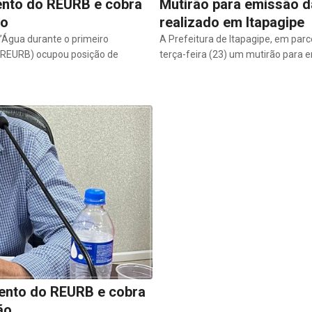
nto do REURB e cobra
Mutirão para emissão da
ão
realizado em Itapagipe
Água durante o primeiro
A Prefeitura de Itapagipe, em parc
 (REURB) ocupou posição de
terça-feira (23) um mutirão para e
nto do REURB e cobra
ão