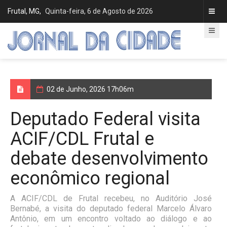
Frutal, MG,
Quinta-feira, 6 de Agosto de 2026
02 de Junho, 2026 17h06m
Deputado Federal visita
ACIF/CDL Frutal e
debate desenvolvimento
econômico regional
A ACIF/CDL de Frutal recebeu, no Auditório José
Bernabé, a visita do deputado federal Marcelo Álvaro
Antônio, em um encontro voltado ao diálogo e ao