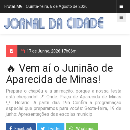
Frutal, MG,
Quinta-feira, 6 de Agosto de 2026
17 de Junho, 2026 17h06m
🔥 Vem aí o Juninão de
Aparecida de Minas!
Prepare o chapéu e a animação, porque a nossa festa
está chegando! 📍 Onde: Praça de Aparecida de Minas
⏰ Horário: A partir das 19h Confira a programação
especial que preparamos para vocês: Sexta-feira, 19 de
junho: Apresentações das escolas municip
Facebook
Twitter
Whatsapp