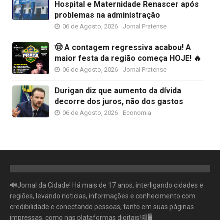
Hospital e Maternidade Renascer após
problemas na administração
06 de Agosto, 2026
Jornal Pratense
🤠 A contagem regressiva acabou! A
maior festa da região começa HOJE! 🔥
06 de Agosto, 2026
Jornal Pratense
Durigan diz que aumento da dívida
decorre dos juros, não dos gastos
06 de Agosto, 2026
Economia
🔊Jornal da Cidade! Há mais de 17 anos, interligando cidades e
regiões, levando noticias, informações e conhecimento com
credibilidade e conectando pessoas, tanto em suas páginas
impressas, como nas plataformas digitais!📰🖥