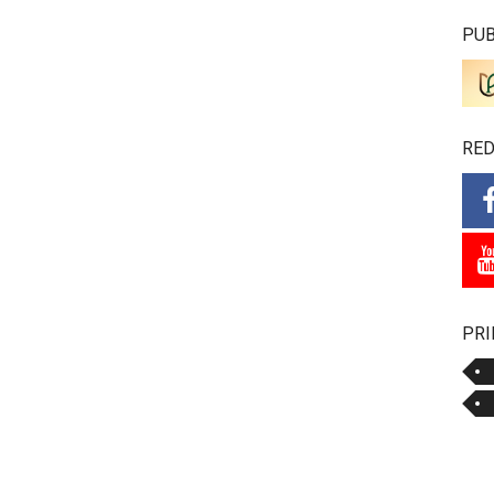
PUB
RED
PRI