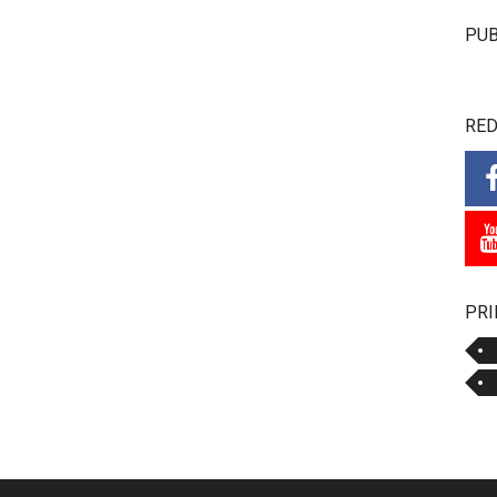
PUB
RED
PRI