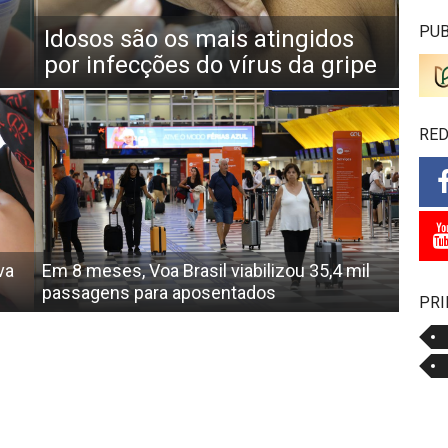
PUB
Idosos são os mais atingidos
por infecções do vírus da gripe
RED
va
Em 8 meses, Voa Brasil viabilizou 35,4 mil
passagens para aposentados
PRI